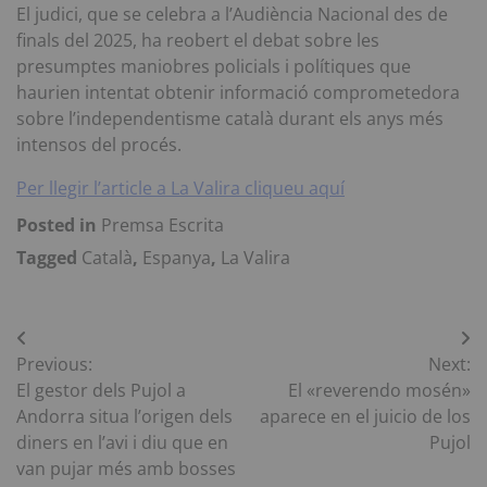
El judici, que se celebra a l’Audiència Nacional des de
finals del 2025, ha reobert el debat sobre les
presumptes maniobres policials i polítiques que
haurien intentat obtenir informació comprometedora
sobre l’independentisme català durant els anys més
intensos del procés.
Per llegir l’article a La Valira cliqueu aquí
Posted in
Premsa Escrita
Tagged
Català
,
Espanya
,
La Valira
Navegació
Previous:
Next:
d'entrades
El gestor dels Pujol a
El «reverendo mosén»
Andorra situa l’origen dels
aparece en el juicio de los
diners en l’avi i diu que en
Pujol
van pujar més amb bosses