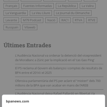
Français
Fuentes Informadas
La República
La Valira
La Vanguardia
La Veu Lliure
Le Journal du Dimanche
Levante
M79 Podcast
Nació
RAC1
RTVA
RTVE
Russpain
Vilaweb
Últimes Entrades
L’Audiència Nacional va ordenar la detenció del vicepresident
de MoraBanc a Zúric per la implicació en el ‘cas Gao Ping’
El PS reclama al Govern els balanços i comptes de resultats de
BPA entre el 2014 i el 2025
Ofensiva parlamentària del PS per aclarir el “misteri” dels 700
milions de la BPA que van acabar en mans de l’AREB
L’Audiència Nacional deixa Rafael Pallardó en llibertat i la
justícia i la Fiscalia andorrana queden amb el cul a l’aire
Nous indicis apunten a la implicació del CNI en la trama