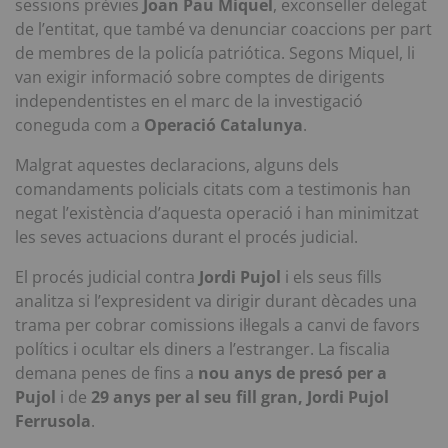
sessions prèvies
Joan Pau Miquel
, exconseller delegat
de l’entitat, que també va denunciar coaccions per part
de membres de la policía patriótica. Segons Miquel, li
van exigir informació sobre comptes de dirigents
independentistes en el marc de la investigació
coneguda com a
Operació Catalunya
.
Malgrat aquestes declaracions, alguns dels
comandaments policials citats com a testimonis han
negat l’existència d’aquesta operació i han minimitzat
les seves actuacions durant el procés judicial.
El procés judicial contra
Jordi Pujol
i els seus fills
analitza si l’expresident va dirigir durant dècades una
trama per cobrar comissions il·legals a canvi de favors
polítics i ocultar els diners a l’estranger. La fiscalia
demana penes de fins a
nou anys de presó per a
Pujol
i de
29 anys per al seu fill gran, Jordi Pujol
Ferrusola
.