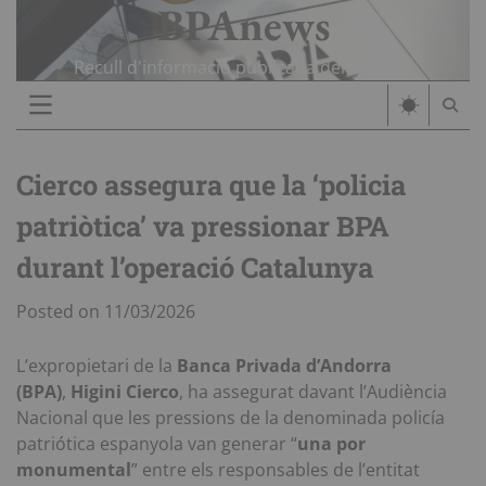
BPAnews
Skip
to
content
Recull d'informació publicada del cas BPA
Cierco assegura que la ‘policia
patriòtica’ va pressionar BPA
durant l’operació Catalunya
Posted on
11/03/2026
L’expropietari de la
Banca Privada d’Andorra
(BPA)
,
Higini Cierco
, ha assegurat davant l’Audiència
Nacional que les pressions de la denominada policía
patriótica espanyola van generar “
una por
monumental
” entre els responsables de l’entitat