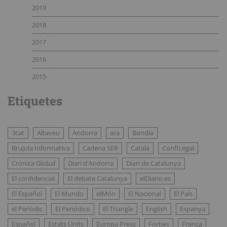
2019
2018
2017
2016
2015
Etiquetes
3cat
Altaveu
Andorra
ara
Bondia
Brujula Informativa
Cadena SER
Català
ConfiLegal
Crónica Global
Diari d'Andorra
Diari de Catalunya
El confidencial
El debate Catalunya
elDiario.es
El Español
El Mundo
elMón
El Nacional
El País
el Periòdic
El Periódico
El Triangle
English
Espanya
Español
Estats Units
Europa Press
Forbes
França