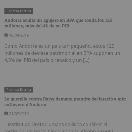
Premsa Escrita
Andorra oculta un agujero en BPA que ronda los 125
millones, más del 4% de su PIB
16/08/2019
Como Andorra es un país tan pequeño, estos 125
millones de desfase patrimonial en BPA suponen un
4,5% del PIB del país pirenaico y un […]
Premsa Escrita
La querella contra Rajoy demana prendre declaració a mig
exGovern d’Andorra
21/07/2019
L’Institut de Drets Humans sol·licita conèixer el
testimoni de Martí, Cinca, Saboya, Alcobé, Espot i