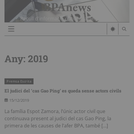
BPAnews
Skip
to
content
Recull d'informació publicada del cas BPA
Any:
2019
Premsa Escrita
El judici del ‘cas Gao Ping’ es queda sense actors civils
15/12/2019
La família Espot Zamora, l’únic actor civil que
continuava present al judici del cas Gao Ping, la
primera de les causes de l’afer BPA, també […]