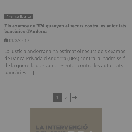
Premsa Escrita
Els examos de BPA guanyen el recurs contra les autoritats
bancàries d’Andorra
01/07/2019
La justícia andorrana ha estimat el recurs dels examos
de Banca Privada d’Andorra (BPA) contra la inadmissió
de la querella que van presentar contra les autoritats
bancàries […]
Paginació
1
2
de
les
entrades