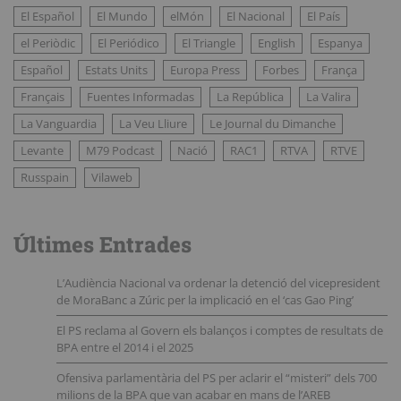
El Español
El Mundo
elMón
El Nacional
El País
el Periòdic
El Periódico
El Triangle
English
Espanya
Español
Estats Units
Europa Press
Forbes
França
Français
Fuentes Informadas
La República
La Valira
La Vanguardia
La Veu Lliure
Le Journal du Dimanche
Levante
M79 Podcast
Nació
RAC1
RTVA
RTVE
Russpain
Vilaweb
Últimes Entrades
L’Audiència Nacional va ordenar la detenció del vicepresident
de MoraBanc a Zúric per la implicació en el ‘cas Gao Ping’
El PS reclama al Govern els balanços i comptes de resultats de
BPA entre el 2014 i el 2025
Ofensiva parlamentària del PS per aclarir el “misteri” dels 700
milions de la BPA que van acabar en mans de l’AREB