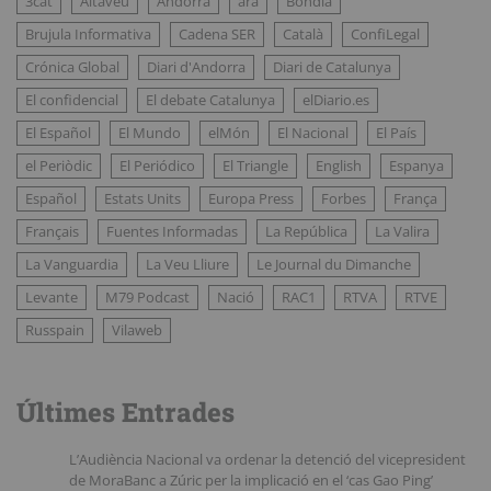
3cat
Altaveu
Andorra
ara
Bondia
Brujula Informativa
Cadena SER
Català
ConfiLegal
Crónica Global
Diari d'Andorra
Diari de Catalunya
El confidencial
El debate Catalunya
elDiario.es
El Español
El Mundo
elMón
El Nacional
El País
el Periòdic
El Periódico
El Triangle
English
Espanya
Español
Estats Units
Europa Press
Forbes
França
Français
Fuentes Informadas
La República
La Valira
La Vanguardia
La Veu Lliure
Le Journal du Dimanche
Levante
M79 Podcast
Nació
RAC1
RTVA
RTVE
Russpain
Vilaweb
Últimes Entrades
L’Audiència Nacional va ordenar la detenció del vicepresident
de MoraBanc a Zúric per la implicació en el ‘cas Gao Ping’