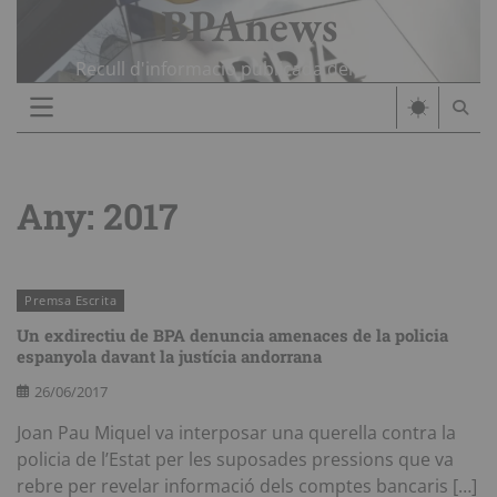
BPAnews
Skip
to
content
Recull d'informació publicada del cas BPA
Any:
2017
Premsa Escrita
Un exdirectiu de BPA denuncia amenaces de la policia
espanyola davant la justícia andorrana
26/06/2017
Joan Pau Miquel va interposar una querella contra la
policia de l’Estat per les suposades pressions que va
rebre per revelar informació dels comptes bancaris […]