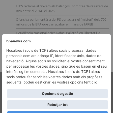
El PS reclama al Govern els balanços i comptes de resultats de
BPA entre el 2014 i el 2025
Ofensiva parlamentària del PS per aclarir el “misteri” dels 700
milions de la BPA que van acabar en mans de l’AREB
L’Audiència Nacional deixa Rafael Pallardó en llibertat i la
justícia i la Fiscalia andorrana queden amb el cul a l’aire
Nous indicis apunten a la implicació del CNI en la trama
andorrana de l’operació Catalunya
Copyright © 2026 Nova Publicitat
Avís legal