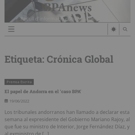
BPAnews
Skip
to
content
Recull d'informació publicada del cas BPA
Etiqueta:
Crónica Global
Premsa Escrita
El papel de Andorra en el ‘caso BPA’
19/06/2022
Los tribunales andorranos han llamado a declarar esta
semana al expresidente del Gobierno Mariano Rajoy, al
que fue su ministro de Interior, Jorge Fernández Díaz, y
al exministro de […]