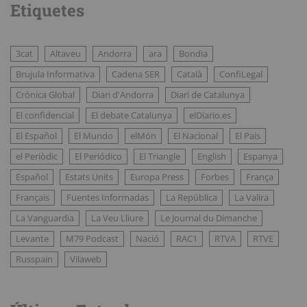
Etiquetes
3cat
Altaveu
Andorra
ara
Bondia
Brujula Informativa
Cadena SER
Català
ConfiLegal
Crónica Global
Diari d'Andorra
Diari de Catalunya
El confidencial
El debate Catalunya
elDiario.es
El Español
El Mundo
elMón
El Nacional
El País
el Periòdic
El Periódico
El Triangle
English
Espanya
Español
Estats Units
Europa Press
Forbes
França
Français
Fuentes Informadas
La República
La Valira
La Vanguardia
La Veu Lliure
Le Journal du Dimanche
Levante
M79 Podcast
Nació
RAC1
RTVA
RTVE
Russpain
Vilaweb