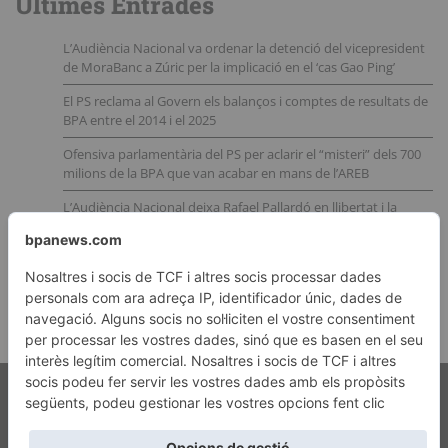
Últimes Entrades
L’Audiència Nacional va ordenar la detenció del vicepresident
de MoraBanc a Zúric per la implicació en el ‘cas Gao Ping’
El PS reclama al Govern els balanços i comptes de resultats de
BPA entre el 2014 i el 2025
Ofensiva parlamentària del PS per aclarir el “misteri” dels 700
milions de la BPA que van acabar en mans de l’AREB
L’Audiència Nacional deixa Rafael Pallardó en llibertat i la
justícia i la Fiscalia andorrana queden amb el cul a l’aire
Nous indicis apunten a la implicació del CNI en la trama
andorrana de l’operació Catalunya
Copyright © 2026 Nova Publicitat