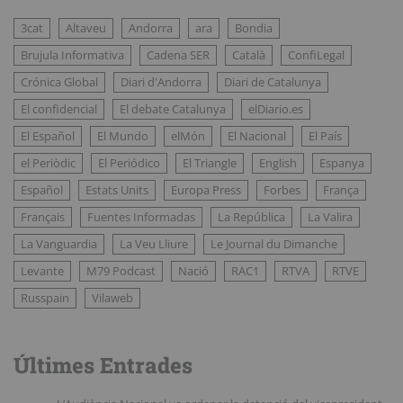
3cat
Altaveu
Andorra
ara
Bondia
Brujula Informativa
Cadena SER
Català
ConfiLegal
Crónica Global
Diari d'Andorra
Diari de Catalunya
El confidencial
El debate Catalunya
elDiario.es
El Español
El Mundo
elMón
El Nacional
El País
el Periòdic
El Periódico
El Triangle
English
Espanya
Español
Estats Units
Europa Press
Forbes
França
Français
Fuentes Informadas
La República
La Valira
La Vanguardia
La Veu Lliure
Le Journal du Dimanche
Levante
M79 Podcast
Nació
RAC1
RTVA
RTVE
Russpain
Vilaweb
Últimes Entrades