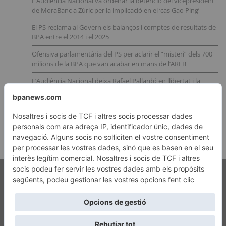
L’Audiència Nacional va ordenar la detenció del vicepresident
de MoraBanc a Zúric per la implicació en el ‘cas Gao Ping’
El PS reclama al Govern els balanços i comptes de resultats de
BPA entre el 2014 i el 2025
Ofensiva parlamentària del PS per aclarir el “misteri” dels 700
milions de la BPA que van acabar en mans de l’AREB
L’Audiència Nacional deixa Rafael Pallardó en llibertat i la
justícia i la Fiscalia andorrana queden amb el cul a l’aire
Nous indicis apunten a la implicació del CNI en la trama
andorrana de l’operació Catalunya
Copyright © 2026 Nova Publicitat
Avís legal