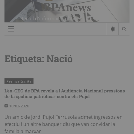
BPAnews
Skip
to
content
Recull d'informació publicada del cas BPA
Etiqueta:
Nació
Premsa Escrita
L’ex-CEO de BPA revela a l’Audiència Nacional pressions
de la «policia patriòtica» contra els Pujol
10/03/2026
Un amic de Jordi Pujol Ferrusola admet ingressos en
efectiu i un altre banquer diu que van convidar la
família a marxar