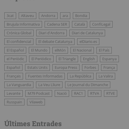
3cat
Altaveu
Andorra
ara
Bondia
Brujula Informativa
Cadena SER
Català
ConfiLegal
Crónica Global
Diari d'Andorra
Diari de Catalunya
El confidencial
El debate Catalunya
elDiario.es
El Español
El Mundo
elMón
El Nacional
El País
el Periòdic
El Periódico
El Triangle
English
Espanya
Español
Estats Units
Europa Press
Forbes
França
Français
Fuentes Informadas
La República
La Valira
La Vanguardia
La Veu Lliure
Le Journal du Dimanche
Levante
M79 Podcast
Nació
RAC1
RTVA
RTVE
Russpain
Vilaweb
Últimes Entrades