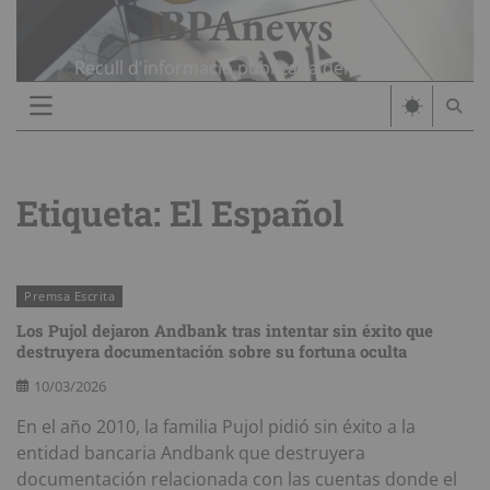
BPAnews
Skip
to
content
Recull d'informació publicada del cas BPA
Etiqueta:
El Español
Premsa Escrita
Los Pujol dejaron Andbank tras intentar sin éxito que
destruyera documentación sobre su fortuna oculta
10/03/2026
En el año 2010, la familia Pujol pidió sin éxito a la
entidad bancaria Andbank que destruyera
documentación relacionada con las cuentas donde el