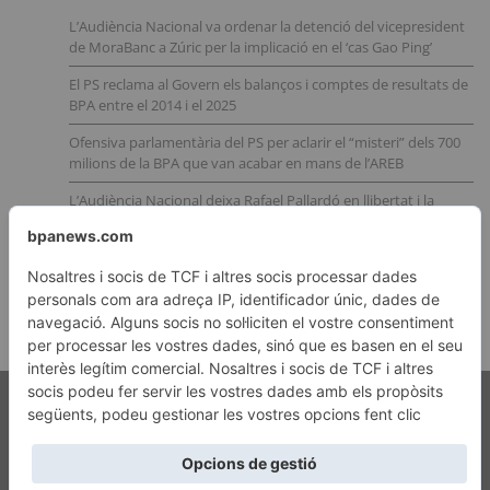
L’Audiència Nacional va ordenar la detenció del vicepresident
de MoraBanc a Zúric per la implicació en el ‘cas Gao Ping’
El PS reclama al Govern els balanços i comptes de resultats de
BPA entre el 2014 i el 2025
Ofensiva parlamentària del PS per aclarir el “misteri” dels 700
milions de la BPA que van acabar en mans de l’AREB
L’Audiència Nacional deixa Rafael Pallardó en llibertat i la
justícia i la Fiscalia andorrana queden amb el cul a l’aire
Nous indicis apunten a la implicació del CNI en la trama
andorrana de l’operació Catalunya
Copyright © 2026 Nova Publicitat